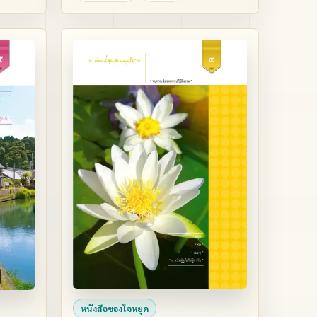
หนังสือของใจหยุด