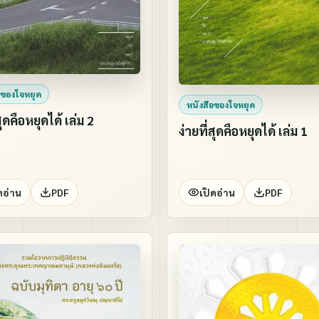
อของใจหยุด
หนังสือของใจหยุด
สุดคือหยุดได้ เล่ม 2
ง่ายที่สุดคือหยุดได้ เล่ม 1
ดอ่าน
PDF
เปิดอ่าน
PDF