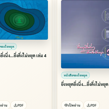
ปกิณกะ
ภาพทบทวนบุญ และอื่น ๆ
อของใจหยุด
ยิ่งนิ่ง...ยิ่งดิ่งไม่หยุด เล่ม 4
หนังสือของใจหยุด
ยิ่งหยุดยิ่งนิ่ง...ยิ่งดิ่งไม่หยุ
ดอ่าน
PDF
เปิดอ่าน
PDF