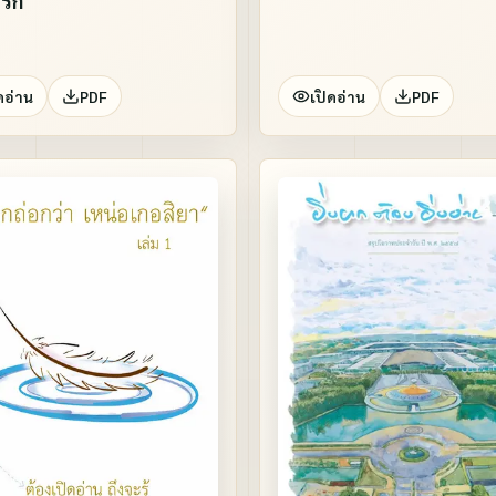
ริก
ดอ่าน
PDF
เปิดอ่าน
PDF