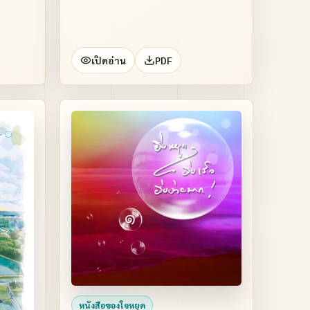
เปิดอ่าน
PDF
หนังสือของใจหยุด