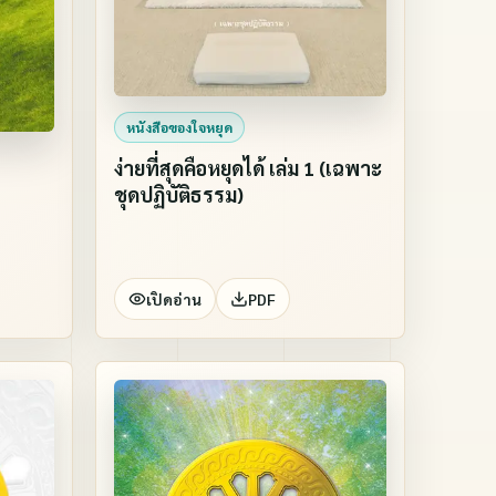
หนังสือของใจหยุด
ง่ายที่สุดคือหยุดได้ เล่ม 1 (เฉพาะ
ชุดปฏิบัติธรรม)
เปิดอ่าน
PDF