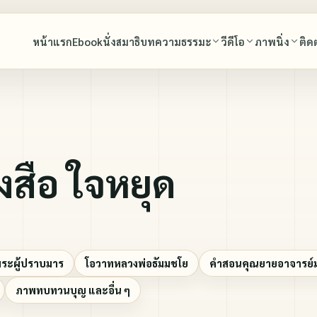
หน้าแรก
Ebook
นั่งสมาธิ
บทความธรรมะ
วีดีโอ
ภาพนิ่ง
ติด
พุทธศาสนสุภาษิต
บทสวดมนต์
พุทธศาสนสุภาษิต
พระมงคลเทพมุนี (สด จนฺทสโร) พระผู้ปราบมาร
มรดกธรรม พระมงคลเทพมุนี (สด จนฺทสโร) พร
พระมงคลเทพมุนี (สด จนฺทสโร) พระผ
มาร
สือ ใจหยุด
หลวงพ่อธัมมชโย
โอวาทหลวงพ่อธัมมชโย
นำนั่งสมาธิ และโอวาทหลวงพ่อธัมมชโย
หลวงพ่อทัตตะชีโว
คำสอนคุณยายอาจารย์มหารัตนอุบาสิ
ทบทวนบุญ
คุณยายอาจารย์มหารัตนอุบาสิกาจันทร์ ขนนกยูง
สุนทรพ่อ(ตะวันธรรม)
เพลงธรรมะ
พระผู้ปราบมาร
โอวาทหลวงพ่อธัมมชโย
คำสอนคุณยายอาจารย์มห
เล่าเรื่องหลวงพ่อวัดปากน้ำ โดยศิษย์ผู้ใกล้ชิด
ภาพประกอบหนังสือ ใจหยุด
ภาพทบทวนบุญ และอื่น ๆ
ปกิณกะ