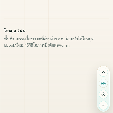
ภาพนิ่ง
ใจหยุด 24 น.
ติดต่อ
พื้นที่รวบรวมสื่อธรรมะที่อ่านง่าย สงบ น้อมนำให้ใจหยุด
Ebook
นั่งสมาธิ
วีดีโอ
ภาพนิ่ง
ติดต่อ
Admin
0
%