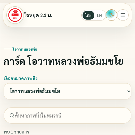
ใจหยุด 24 น.
ไทย
EN
หน้าแรก
โอวาทหลวงพ่อ
การ์ด โอวาทหลวงพ่อธัมมชโย
Ebook
เลือกหมวดภาพนิ่ง
นั่งสมาธิ
บทความธรรมะ
วีดีโอ
พบ 1 รายการ