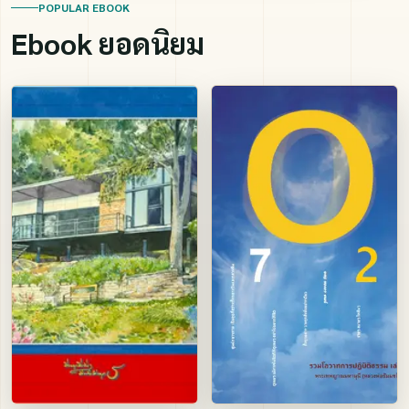
POPULAR EBOOK
Ebook ยอดนิยม