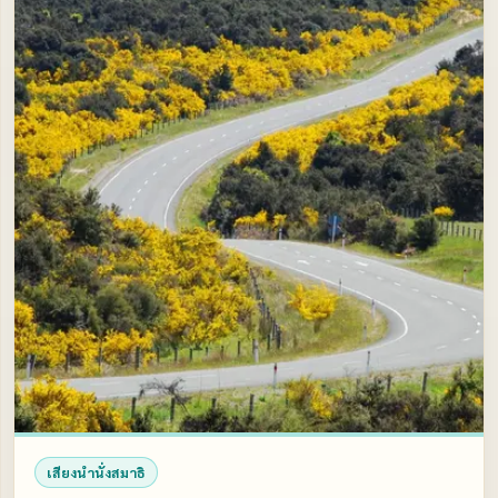
เสียงนำนั่งสมาธิ