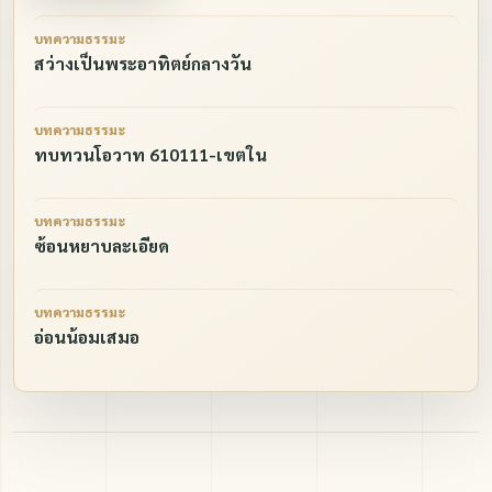
บทความธรรมะ
สว่างเป็นพระอาทิตย์กลางวัน
บทความธรรมะ
ทบทวนโอวาท 610111-เขตใน
บทความธรรมะ
ซ้อนหยาบละเอียด
บทความธรรมะ
อ่อนน้อมเสมอ