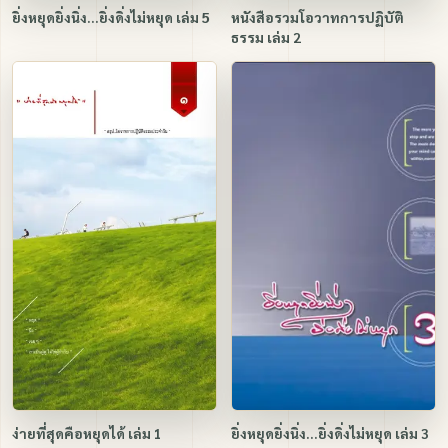
ยิ่งหยุดยิ่งนิ่ง...ยิ่งดิ่งไม่หยุด เล่ม 5
หนังสือรวมโอวาทการปฏิบัติ
ธรรม เล่ม 2
ง่ายที่สุดคือหยุดได้ เล่ม 1
ยิ่งหยุดยิ่งนิ่ง...ยิ่งดิ่งไม่หยุด เล่ม 3