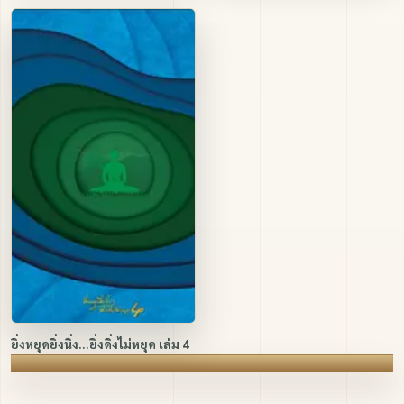
ยิ่งหยุดยิ่งนิ่ง...ยิ่งดิ่งไม่หยุด เล่ม 4