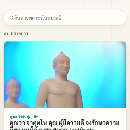
ภาพนิ่ง
พบ 1 รายการ
ติดต่อ
พุทธศาสนสุภาษิต
คุณวา จาตฺตโน คุณ ผู้มีความดี จงรักษาความ
ดีของตนไว้ ขุ.ชา.สตฺตก. ๒๗/๒๑๒