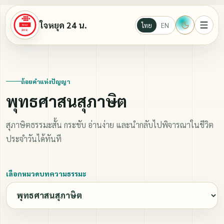
ใจหยุด 24 น.
ไทย
EN
หน้าแรก
ถ้อยคำแห่งปัญญา
พุทธศาสนสุภาษิต
Ebook
สุภาษิตธรรมะสั้น กระชับ อ่านง่าย และนำกลับไปพิจารณาในชีวิต
นั่งสมาธิ
ประจำวันได้ทันที
บทความธรรมะ
เลือกหมวดบทความธรรมะ
วีดีโอ