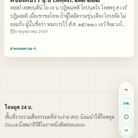
อจฺจยํ เทสยนฺตีนํ โย เจ น ปฎิคณฺหติ โกปนฺตโร โทสครุ ส เวรํ
ปฎิมจฺจติ เมื่อเขาขอโทษ ถ้าผู้ใดมีความขุ่นเคือง โกรธจัด ไม่
ยอมรับ ผู้นั้นชื่อว่า หมกเวรไว้ สํ.ส. ๑๕/๑๑๐ เอวํ กิจฺฉาภโต
6 พฤษภาคม 2569
โปโส ปิตุ อปริจารโก
อ่านบทความ
0
%
ใจหยุด 24 น.
พื้นที่รวบรวมสื่อธรรมะที่อ่านง่าย สงบ น้อมนำให้ใจหยุด
Ebook
นั่งสมาธิ
วีดีโอ
ภาพนิ่ง
ติดต่อ
Admin