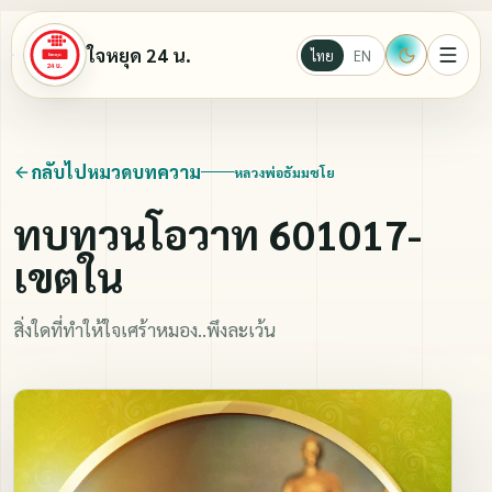
ใจหยุด 24 น.
ไทย
EN
หน้าแรก
กลับไปหมวดบทความ
หลวงพ่อธัมมชโย
Ebook
ทบทวนโอวาท 601017-
เขตใน
นั่งสมาธิ
สิ่งใดที่ทำให้ใจเศร้าหมอง..พึงละเว้น
บทความธรรมะ
วีดีโอ