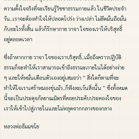
ความตั้งใจจริงที่จะเรียนรู้วิชชาธรรมกายแล้ว ในชีวิตประจำ
วัน..เราจะต้องทำใจให้ปลอดโปร่ง ว่างเปล่า ไม่ยึดมั่นถือมั่น
กับอะไรทั้งสิ้น แล้วก็รักษากาย วาจา ใจของเราให้บริสุทธิ์
อยู่ตลอดเวลา
ซึ่งถ้าหากกาย วาจา ใจของเราบริสุทธิ์..เมื่อถึงคราวปฏิบัติ
ธรรมก็จะทำให้เราสามารถเข้าถึงธรรมะภายในได้อย่างง่าย
ๆ และให้หมั่นเตือนตัวเองอยู่เสมอว่า “ สิ่งใดก็ตามที่จะ
ทำให้ใจเราเศร้าหมองขุ่นมัว..ก็พึงละเว้นสิ่งนั้น ” ซึ่งทั้งหมด
นี้จะเป็นประดุจกัลยาณมิตรที่คอยประคับประคองใจของ
เราให้เข้าไปสู่ภายในและไม่หลุดจากกลางของกลาง
หลวงพ่อธัมมชโย